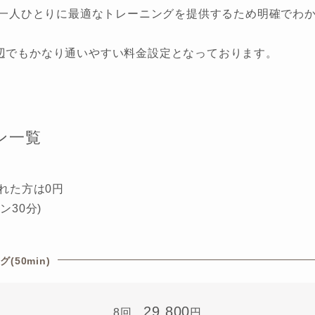
は、お客様一人ひとりに最適なトレーニングを提供するため明確で
辺でもかなり通いやすい料金設定となっております。
ン一覧
された方は0円
ン30分)
50min)
29,800
8回
円